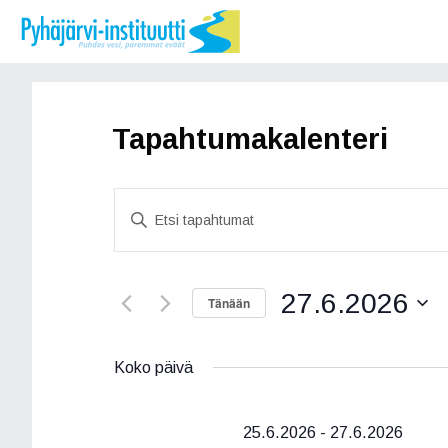
Siirry
sisältöön
Tapahtumakalenteri
T
S
a
y
ö
p
t
27.6.2026
a
Tänään
ä
h
h
V
a
a
t
Koko päivä
k
l
u
u
i
s
t
25.6.2026
-
27.6.2026
m