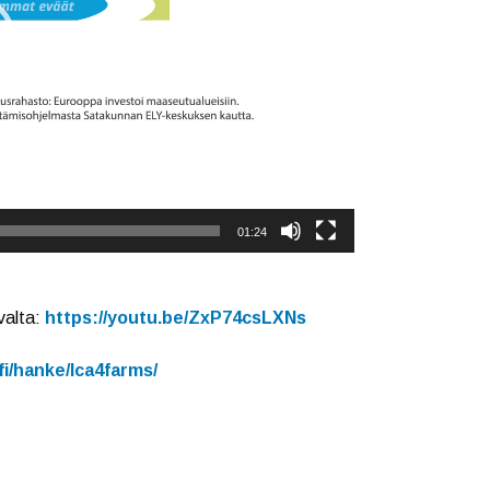
01:24
valta:
https://youtu.be/ZxP74csLXNs
.fi/hanke/lca4farms/