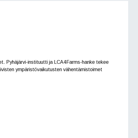
et. Pyhäjärvi-instituutti ja LCA4Farms-hanke tekee
tiivisten ympäristövaikutusten vähentämistoimet