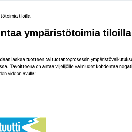
ötoimia tiloilla
ntaa ympäristötoimia tiloilla
oidaan laskea tuotteen tai tuotantoprosessin ympäristövaikutuks
sa. Tavoitteena on antaa viljelijöille valmiudet kohdentaa nega
en videon avulla: