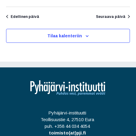
g
o
Edellinen päivä
Seuraava päivä
i
n
t
Tilaa kalenteriin
i
Pyhäjärvi-instituutti
Teollisuustie 4, 27510 Eura
puh. +358 44 034 4054
toimisto(at)pji.fi