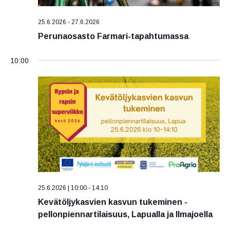
v
V
t
ä
i
s
25.6.2026
-
27.6.2026
.
e
i
Perunaosasto Farmari-tapahtumassa
a
w
10:00
j
s
a
N
N
a
ä
v
k
i
y
g
m
ä
a
t
t
n
i
25.6.2026 | 10:00
-
14:10
a
Kevätöljykasvien kasvun tukeminen -
o
v
pellonpiennartilaisuus, Lapualla ja Ilmajoella
n
i