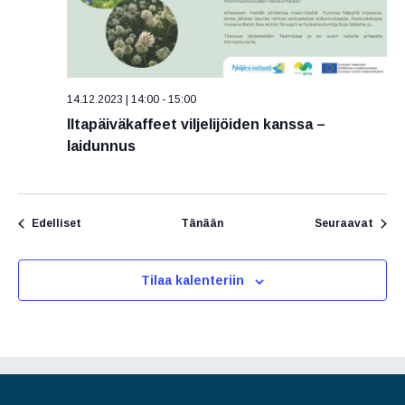
14.12.2023 | 14:00
-
15:00
Iltapäiväkaffeet viljelijöiden kanssa –
laidunnus
Tapahtumat
Tapa
Edelliset
Tänään
Seuraavat
Tilaa kalenteriin