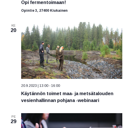
Opi fermentoimaan!
g
o
Opintie 3, 27400 Kiukainen
i
n
KE
20
t
i
20.9.2023 | 13:00
-
16:00
Käytännön toimet maa- ja metsätalouden
vesienhallinnan pohjana -webinaari
PE
29