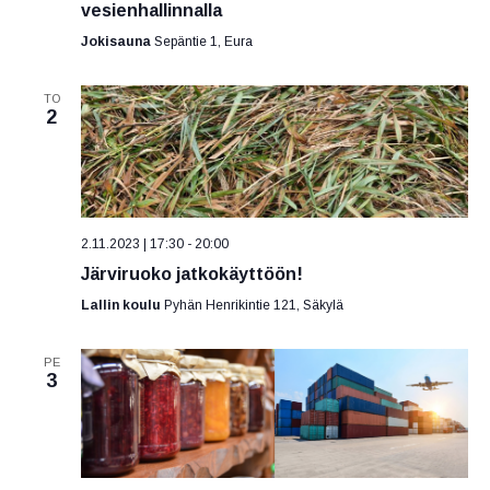
vesienhallinnalla
Jokisauna
Sepäntie 1, Eura
TO
2
2.11.2023 | 17:30
-
20:00
Järviruoko jatkokäyttöön!
Lallin koulu
Pyhän Henrikintie 121, Säkylä
PE
3