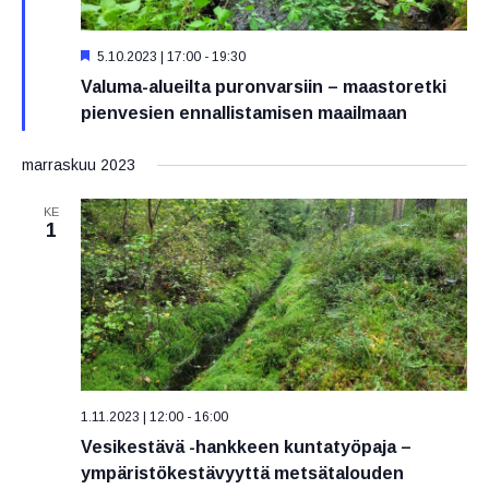
S
5.10.2023 | 17:00
-
19:30
u
Valuma-alueilta puronvarsiin – maastoretki
o
s
pienvesien ennallistamisen maailmaan
i
t
e
marraskuu 2023
l
t
KE
u
1
1.11.2023 | 12:00
-
16:00
Vesikestävä -hankkeen kuntatyöpaja –
ympäristökestävyyttä metsätalouden