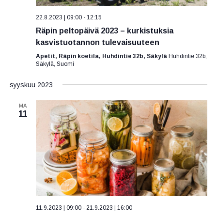
v
V
t
ä
i
22.8.2023 | 09:00
-
12:15
s
.
Räpin peltopäivä 2023 – kurkistuksia
e
i
kasvistuotannon tulevaisuuteen
a
w
Apetit, Räpin koetila, Huhdintie 32b, Säkylä
Huhdintie 32b,
j
s
Säkylä, Suomi
a
N
N
syyskuu 2023
a
ä
v
MA
k
11
i
y
g
m
ä
a
t
t
n
i
a
o
v
n
11.9.2023 | 09:00
-
21.9.2023 | 16:00
i