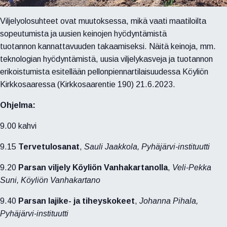
Viljelyolosuhteet ovat muutoksessa, mikä vaati maatiloilta
sopeutumista ja uusien keinojen hyödyntämistä
tuotannon
kannattavuuden takaamiseksi. Näitä keinoja, mm.
teknologian hyödyntämistä, uusia viljelykasveja ja tuotannon
erikoistumista
esitellään pellonpiennartilaisuudessa Köyliön
Kirkkosaaressa (Kirkkosaarentie 190) 21.6.2023.
Ohjelma:
9.00 kahvi
9.15
Tervetulosanat
,
Sauli Jaakkola, Pyhäjärvi-instituutti
9.20
Parsan viljely Köyliön Vanhakartanolla
,
Veli-Pekka
Suni, Köyliön Vanhakartano
9.40
Parsan lajike- ja tiheyskokeet
,
Johanna Pihala,
Pyhäjärvi-instituutti