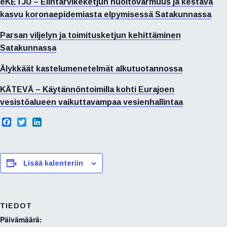
eKETJU – Elintarvikeketjun huoltovarmuus ja kestävä
kasvu koronaepidemiasta elpymisessä Satakunnassa
Parsan viljelyn ja toimitusketjun kehittäminen
Satakunnassa​
Älykkäät kastelumenetelmät alkutuotannossa​
KÄTEVÄ – Käytännöntoimilla kohti Eurajoen
vesistöalueen vaikuttavampaa vesienhallintaa
F
T
L
a
w
i
c
i
n
e
t
k
b
t
e
Lisää kalenteriin
o
e
d
o
r
I
k
n
TIEDOT
Päivämäärä: