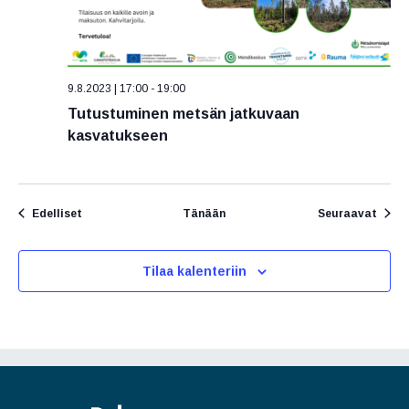
9.8.2023 | 17:00
-
19:00
Tutustuminen metsän jatkuvaan
kasvatukseen
Tapahtumat
Tapa
Edelliset
Tänään
Seuraavat
Tilaa kalenteriin