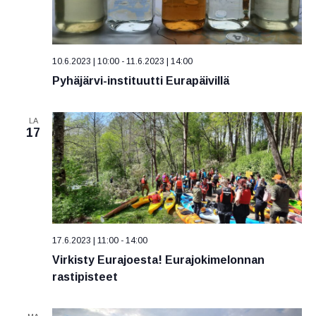
g
o
i
10.6.2023 | 10:00
-
11.6.2023 | 14:00
n
Pyhäjärvi-instituutti Eurapäivillä
t
i
LA
17
17.6.2023 | 11:00
-
14:00
Virkisty Eurajoesta! Eurajokimelonnan
rastipisteet