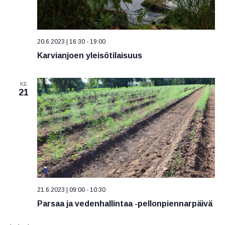
20.6.2023 | 16:30
-
19:00
Karvianjoen yleisötilaisuus
KE
21
21.6.2023 | 09:00
-
10:30
Parsaa ja vedenhallintaa -pellonpiennarpäivä