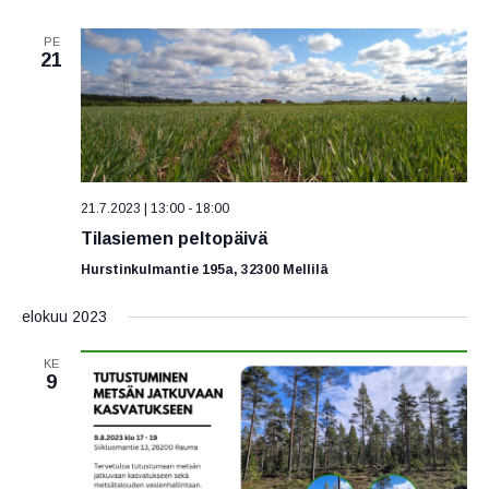
PE
21
21.7.2023 | 13:00
-
18:00
Tilasiemen peltopäivä
Hurstinkulmantie 195a, 32300 Mellilä
elokuu 2023
KE
9