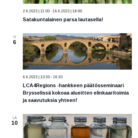
v
V
t
ä
i
2.6.2023 | 11:00
-
16.6.2023 | 18:00
s
.
Satakuntalainen parsa lautasella!
e
i
a
w
j
TI
s
6
a
N
N
a
ä
v
k
i
y
6.6.2023 | 10:30
-
16:30
g
m
LCA4Regions -hankkeen päätösseminaari
Brysselissä kokoaa alueitten elinkaaritoimia
ä
a
ja saavutuksia yhteen!
t
t
n
i
a
LA
o
10
v
n
i