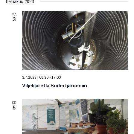
heinäkuu 2023
MA
3
3.7.2023 | 06:30
-
17:00
Viljelijäretki Söderfjärdeniin
KE
5