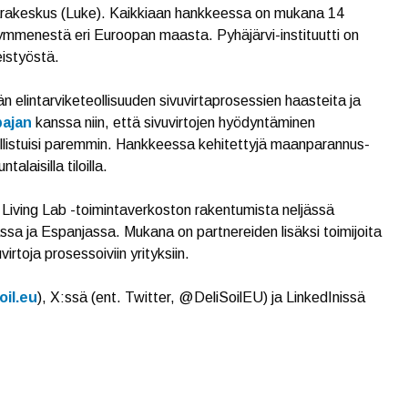
rakeskus (Luke). Kaikkiaan hankkeessa on mukana 14
 kymmenestä eri Euroopan maasta. Pyhäjärvi-instituutti on
eistyöstä.
 elintarviketeollisuuden sivuvirtaprosessien haasteita ja
pajan
kanssa niin, että sivuvirtojen hyödyntäminen
ollistuisi paremmin. Hankkeessa kehitettyjä maanparannus-
laisilla tiloilla.
n Living Lab -toimintaverkoston rakentumista neljässä
a ja Espanjassa. Mukana on partnereiden lisäksi toimijoita
irtoja prosessoiviin yrityksiin.
oil.eu
), X:ssä (ent. Twitter, @DeliSoilEU) ja LinkedInissä