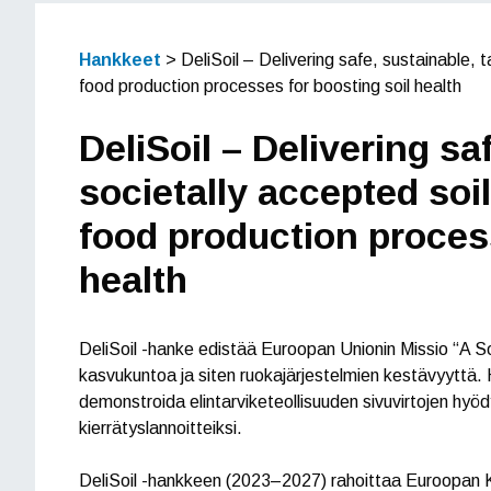
Hankkeet
>
DeliSoil – Delivering safe, sustainable, t
food production processes for boosting soil health
DeliSoil – Delivering sa
societally accepted soi
food production process
health
DeliSoil -hanke edistää Euroopan Unionin Missio “A S
kasvukuntoa ja siten ruokajärjestelmien kestävyyttä. 
demonstroida elintarviketeollisuuden sivuvirtojen hyöd
kierrätyslannoitteiksi.
DeliSoil -hankkeen (2023–2027) rahoittaa Euroopan