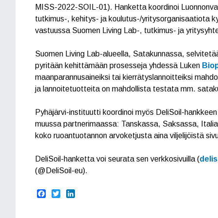
MISS-2022-SOIL-01). Hanketta koordinoi Luonnonva
tutkimus-, kehitys- ja koulutus-/yritysorganisaatiota
vastuussa Suomen Living Lab-, tutkimus- ja yritysyht
Suomen Living Lab-alueella, Satakunnassa, selvitetään
pyritään kehittämään prosesseja yhdessä Luken
Bio
maanparannusaineiksi tai kierrätyslannoitteiksi mahd
ja lannoitetuotteita on mahdollista testata mm. satakunta
Pyhäjärvi-instituutti koordinoi myös DeliSoil-hankkee
muussa partnerimaassa: Tanskassa, Saksassa, Italiass
koko ruoantuotannon arvoketjusta aina viljelijöistä sivuv
DeliSoil-hanketta voi seurata sen verkkosivuilla (
delis
(@DeliSoil-eu).
F
T
L
a
w
i
c
i
n