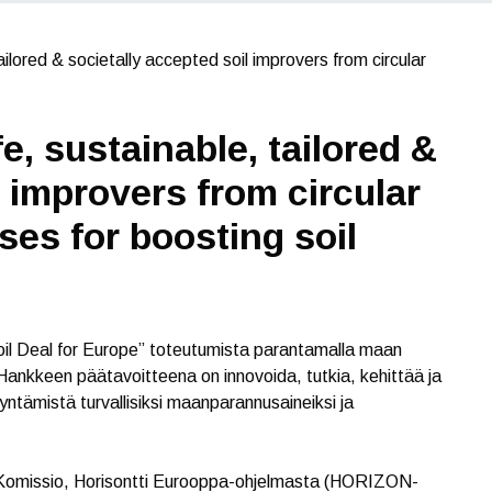
ailored & societally accepted soil improvers from circular
fe, sustainable, tailored &
l improvers from circular
es for boosting soil
oil Deal for Europe” toteutumista parantamalla maan
Hankkeen päätavoitteena on innovoida, tutkia, kehittää ja
yntämistä turvallisiksi maanparannusaineiksi ja
 Komissio, Horisontti Eurooppa-ohjelmasta (HORIZON-