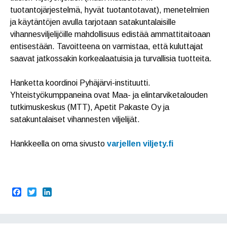
tuotantojärjestelmä, hyvät tuotantotavat), menetelmien
ja käytäntöjen avulla tarjotaan satakuntalaisille
vihannesviljelijöille mahdollisuus edistää ammattitaitoaan
entisestään. Tavoitteena on varmistaa, että kuluttajat
saavat jatkossakin korkealaatuisia ja turvallisia tuotteita.
Hanketta koordinoi Pyhäjärvi-instituutti.
Yhteistyökumppaneina ovat Maa- ja elintarviketalouden
tutkimuskeskus (MTT), Apetit Pakaste Oy ja
satakuntalaiset vihannesten viljelijät.
Hankkeella on oma sivusto
varjellen viljety.fi
F
T
L
a
w
i
c
i
n
e
t
k