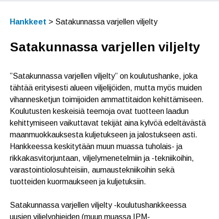
Hankkeet
>
Satakunnassa varjellen viljelty
Satakunnassa varjellen viljelty
”Satakunnassa varjellen viljelty” on koulutushanke, joka
tähtää erityisesti alueen viljelijöiden, mutta myös muiden
vihannesketjun toimijoiden ammattitaidon kehittämiseen.
Koulutusten keskeisiä teemoja ovat tuotteen laadun
kehittymiseen vaikuttavat tekijät aina kylvöä edeltävästä
maanmuokkauksesta kuljetukseen ja jalostukseen asti.
Hankkeessa keskitytään muun muassa tuholais- ja
rikkakasvitorjuntaan, viljelymenetelmiin ja -tekniikoihin,
varastointiolosuhteisiin, aumaustekniikoihin sekä
tuotteiden kuormaukseen ja kuljetuksiin.
Satakunnassa varjellen viljelty -koulutushankkeessa
uusien viljelyohjeiden (muun muassa IPM-