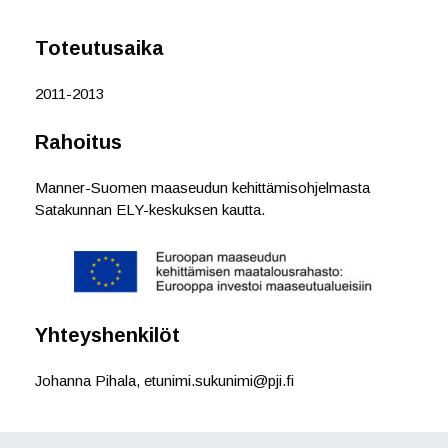
b
t
e
o
e
d
o
r
I
Toteutusaika
k
n
2011-2013
Rahoitus
Manner-Suomen maaseudun kehittämisohjelmasta
Satakunnan ELY-keskuksen kautta.
Yhteyshenkilöt
Johanna Pihala, etunimi.sukunimi@pji.fi