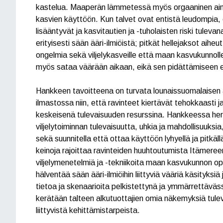
kastelua. Maaperän lämmetessä myös orgaaninen aine
kasvien käyttöön. Kun talvet ovat entistä leudompia,
lisääntyvät ja kasvitautien ja -tuholaisten riski tul
erityisesti sään ääri-ilmiöistä; pitkät hellejaksot aih
ongelmia sekä viljelykasveille että maan kasvukunnolle 
myös sataa väärään aikaan, eikä sen pidättämiseen er
Hankkeen tavoitteena on turvata lounaissuomalaisen 
ilmastossa niin, että ravinteet kiertävät tehokkaasti
keskeisenä tulevaisuuden resurssina. Hankkeessa herä
viljelytoiminnan tulevaisuutta, uhkia ja mahdollisuuksia
sekä suunnitella että ottaa käyttöön lyhyellä ja pitkä
keinoja rajoittaa ravinteiden huuhtoutumista Itämeree
viljelymenetelmiä ja -tekniikoita maan kasvukunnon 
hälventää sään ääri-ilmiöihin liittyviä vääriä käsityksi
tietoa ja skenaarioita pelkistettynä ja ymmärrettäväs
kerätään talteen alkutuottajien omia näkemyksiä tule
liittyvistä kehittämistarpeista.