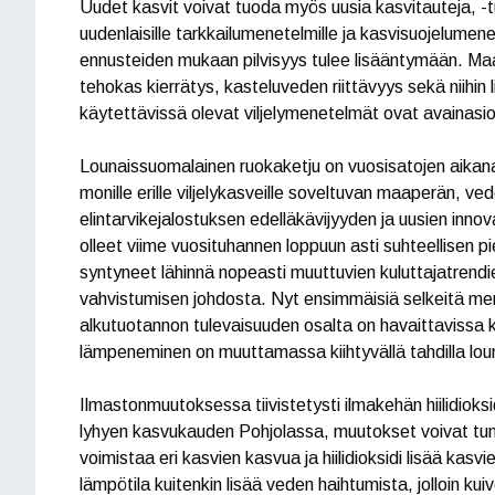
Uudet kasvit voivat tuoda myös uusia kasvitauteja, -t
uudenlaisille tarkkailumenetelmille ja kasvisuojelumenete
ennusteiden mukaan pilvisyys tulee lisääntymään. Maan
tehokas kierrätys, kasteluveden riittävyys sekä niihin 
käytettävissä olevat viljelymenetelmät ovat avainasio
Lounaissuomalainen ruokaketju on vuosisatojen aikana
monille erille viljelykasveille soveltuvan maaperän, v
elintarvikejalostuksen edelläkävijyyden ja uusien inn
olleet viime vuosituhannen loppuun asti suhteellisen 
syntyneet lähinnä nopeasti muuttuvien kuluttajatre
vahvistumisen johdosta. Nyt ensimmäisiä selkeitä merk
alkutuotannon tulevaisuuden osalta on havaittavissa 
lämpeneminen on muuttamassa kiihtyvällä tahdilla lo
Ilmastonmuutoksessa tiivistetysti ilmakehän hiilidioks
lyhyen kasvukauden Pohjolassa, muutokset voivat tunt
voimistaa eri kasvien kasvua ja hiilidioksidi lisää ka
lämpötila kuitenkin lisää veden haihtumista, jolloin kui