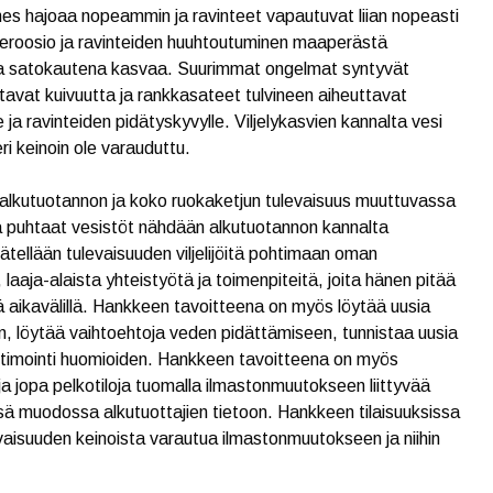
s hajoaa nopeammin ja ravinteet vapautuvat liian nopeasti
 eroosio ja ravinteiden huuhtoutuminen maaperästä
evana satokautena kasvaa. Suurimmat ongelmat syntyvät
euttavat kuivuutta ja rankkasateet tulvineen aiheuttavat
ja ravinteiden pidätyskyvylle. Viljelykasvien kannalta vesi
i keinoin ole varauduttu.
alkutuotannon ja koko ruokaketjun tulevaisuus muuttuvassa
 ja puhtaat vesistöt nähdään alkutuotannon kannalta
tellään tulevaisuuden viljelijöitä pohtimaan oman
, laaja-alaista yhteistyötä ja toimenpiteitä, joita hänen pitää
llä aikavälillä. Hankkeen tavoitteena on myös löytää uusia
n, löytää vaihtoehtoja veden pidättämiseen, tunnistaa uusia
optimointi huomioiden. Hankkeen tavoitteena on myös
ä ja jopa pelkotiloja tuomalla ilmastonmuutokseen liittyvää
sä muodossa alkutuottajien tietoon. Hankkeen tilaisuuksissa
vaisuuden keinoista varautua ilmastonmuutokseen ja niihin