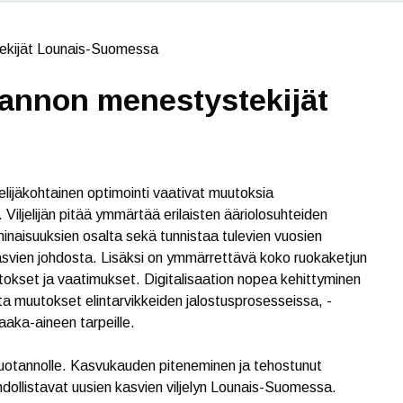
tekijät Lounais-Suomessa
tannon menestystekijät
lijäkohtainen optimointi vaativat muutoksia
iljelijän pitää ymmärtää erilaisten ääriolosuhteiden
 ominaisuuksien osalta sekä tunnistaa tulevien vuosien
-kasvien johdosta. Lisäksi on ymmärrettävä koko ruokaketjun
utokset ja vaatimukset. Digitalisaation nopea kehittyminen
lta muutokset elintarvikkeiden jalostusprosesseissa, -
aaka-aineen tarpeille.
uotannolle. Kasvukauden piteneminen ja tehostunut
hdollistavat uusien kasvien viljelyn Lounais-Suomessa.