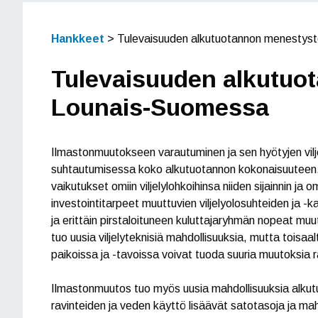
Hankkeet
>
Tulevaisuuden alkutuotannon menestys
Tulevaisuuden alkutuo
Lounais-Suomessa
Ilmastonmuutokseen varautuminen ja sen hyötyjen vilje
suhtautumisessa koko alkutuotannon kokonaisuuteen. V
vaikutukset omiin viljelylohkoihinsa niiden sijainnin ja
investointitarpeet muuttuvien viljelyolosuhteiden ja 
ja erittäin pirstaloituneen kuluttajaryhmän nopeat mu
tuo uusia viljelyteknisiä mahdollisuuksia, mutta toisaa
paikoissa ja -tavoissa voivat tuoda suuria muutoksia r
Ilmastonmuutos tuo myös uusia mahdollisuuksia alkut
ravinteiden ja veden käyttö lisäävät satotasoja ja ma