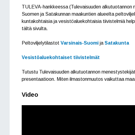
TULEVA-hankkeessa (Tulevaisuuden alkutuotannon me
Suomen ja Satakunnan maakuntien alueelta peltoviljelyt
kuntakohtaisia ja vesistöaluekohtaisia tiivistelmiä h
tältä sivulta.
Peltoviljelytilastot
Varsinais-Suomi
ja
Satakunta
Vesistöaluekohtaiset tiivistelmät
Tutustu Tulevaisuuden alkutuotannon menestystekijä
presentaatioon. Miten ilmastonmuutos vaikuttaa maatalo
Video