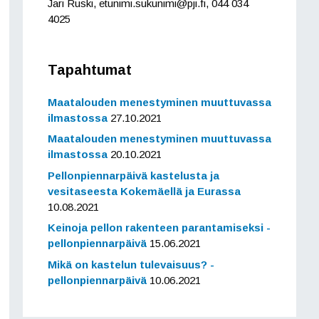
Jari Ruski, etunimi.sukunimi@pji.fi, 044 034
4025
Tapahtumat
Maatalouden menestyminen muuttuvassa
ilmastossa
27.10.2021
Maatalouden menestyminen muuttuvassa
ilmastossa
20.10.2021
Pellonpiennarpäivä kastelusta ja
vesitaseesta Kokemäellä ja Eurassa
10.08.2021
Keinoja pellon rakenteen parantamiseksi -
pellonpiennarpäivä
15.06.2021
Mikä on kastelun tulevaisuus? -
pellonpiennarpäivä
10.06.2021