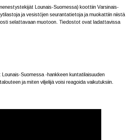
nestystekijät Lounais-Suomessa) koottiin Varsinais-
ilastoja ja vesistöjen seurantatietoja ja muokattiin niistä
elposti selattavaan muotoon. Tiedostot ovat ladattavissa
t Lounais-Suomessa -hankkeen kuntatilaisuuden
uteen ja miten viljelijä voisi reagoida vaikutuksiin.