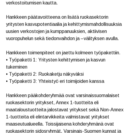
verkostoitumisen kautta.
Hankkeen päätavoitteena on lisätä ruokasektorin
yritysten kasvupotentiaalia ja kehittymismahdollisuuksia
uusien verkostojen ja kumppanuuksien, aktiivisen
vuoropuhelun sekä tiedonvaihdon ja –välityksen avulla.
Hankkeen toimenpiteet on jaettu kolmeen työpakettiin.
• Työpaketti 1: Yritysten kehittymisen ja kasvun
tukeminen
• Työpaketti 2: Ruokaketju näkyväksi
• Työpaketti 3: Yhteistyö eri toimijoiden kanssa
Hankkeen pääkohderyhmää ovat varsinaissuomalaiset
ruokasektorin yritykset, Annex 1-tuotteita eli
maataloustuotteita jalostavat yritykset sekä Non-Annex
1-tuotteita eli elintarvikkeita valmistavat yritykset
maaseutualueella. Toissijaisena kohderyhmänä ovat
ruokasektorin sidosryhmät, Varsinais-Suomen kunnat ja