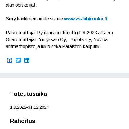
alan opiskelijat.
Siirry hankkeen omille sivuille
www.vs-lahiruoka.fi
Päätoteuttaja: Pyhäjärvi-instituutti (1.8.2023 alkaen)
Osatoteuttajat: Yrityssalo Oy, Ukipolis Oy, Novida
ammattiopisto ja lukio sekä Paraisten kaupunki.
F
T
L
a
w
i
c
i
n
e
t
k
b
t
e
o
e
d
o
r
I
Toteutusaika
k
n
1.9.2022-31.12.2024
Rahoitus