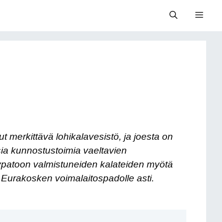
Valik
 merkittävä lohikalavesistö, ja joesta on
lisia kunnostustoimia vaeltavien
ypatoon valmistuneiden kalateiden myötä
 Eurakosken voimalaitospadolle asti.