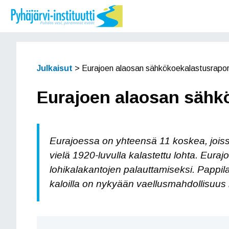
Siirry
sisältöön
Julkaisut
>
Eurajoen alaosan sähkökoekalastusrapor
Eurajoen alaosan sähkö
Eurajoessa on yhteensä 11 koskea, joissa
vielä 1920-luvulla kalastettu lohta. Euraj
lohikalakantojen palauttamiseksi. Pappi
kaloilla on nykyään vaellusmahdollisuus 