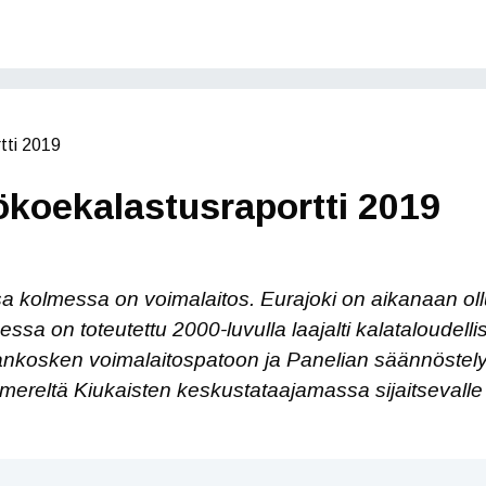
tti 2019
koekalastusraportti 2019
 kolmessa on voimalaitos. Eurajoki on aikanaan ollut
oessa on toteutettu 2000-luvulla laajalti kalataloudel
lankosken voimalaitospatoon ja Panelian säännöstel
mereltä Kiukaisten keskustataajamassa sijaitsevalle