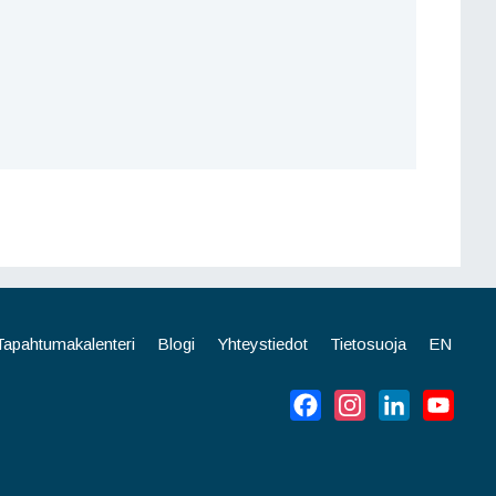
Tapahtumakalenteri
Blogi
Yhteystiedot
Tietosuoja
EN
Facebook
Instagram
LinkedIn
YouT