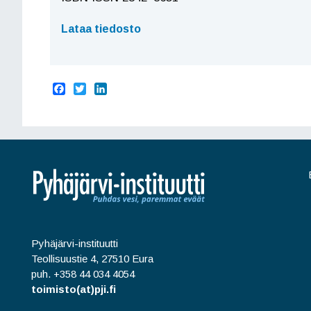
Lataa tiedosto
F
T
L
a
w
i
c
i
n
e
t
k
b
t
e
o
e
d
o
r
I
k
n
Pyhäjärvi-instituutti
Teollisuustie 4, 27510 Eura
puh. +358 44 034 4054
toimisto(at)pji.fi