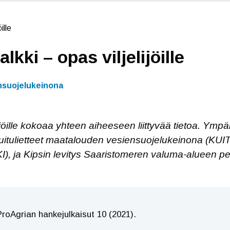
ille
lkki – opas viljelijöille
nsuojelukeinona
lijöille kokoaa yhteen aiheeseen liittyvää tietoa. Ympä
uitulietteet maatalouden vesiensuojelukeinona (KU
a Kipsin levitys Saaristomeren valuma-alueen pello
e ProAgrian hankejulkaisut 10 (2021).