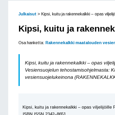
Julkaisut
>
Kipsi, kuitu ja rakennekalkki – opas viljelijö
Kipsi, kuitu ja rakenneka
Osa hanketta:
Rakennekalkki maatalouden vesie
Kipsi, kuitu ja rakennekalkki – opas vilje
Vesiensuojelun tehostamisohjelmasta: K
vesiensuojelukeinona (RAKENNEKALKKI), j
Kipsi, kuitu ja rakennekalkki – opas viljelijöill
ISBN ISSN 2342–8651