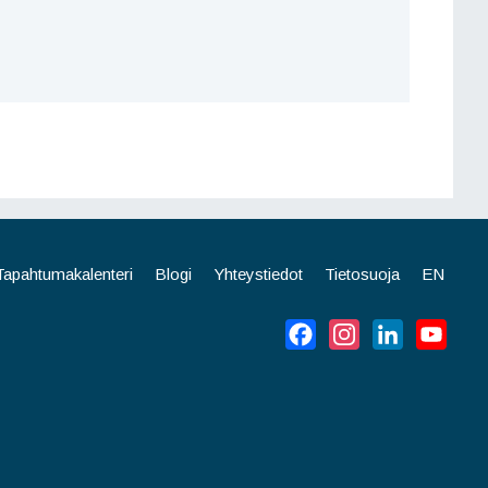
Tapahtumakalenteri
Blogi
Yhteystiedot
Tietosuoja
EN
Facebook
Instagram
LinkedIn
YouT