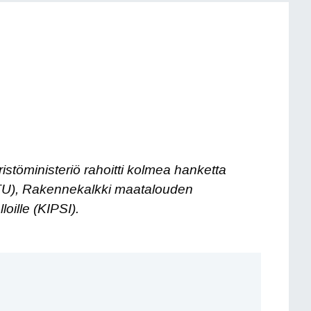
ristöministeriö rahoitti kolmea hanketta
ITU), Rakennekalkki maatalouden
ille (KIPSI).