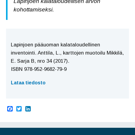
Lapinjoen kalataloudellisen arvon
kohottamiseksi.
Lapinjoen pääuoman kalataloudellinen
inventointi. Anttila, L., karttojen muotoilu Mikkilä,
E. Sarja B, nro 34 (2017).
ISBN 978-952-9682-79-9
Lataa tiedosto
F
T
L
a
w
i
c
i
n
e
t
k
b
t
e