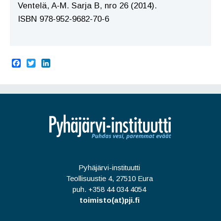
Ventelä, A-M. Sarja B, nro 26 (2014).
ISBN 978-952-9682-70-6
F
T
L
a
w
i
c
i
n
e
t
k
b
t
e
o
e
d
o
r
I
k
n
Pyhäjärvi-instituutti
Teollisuustie 4, 27510 Eura
puh. +358 44 034 4054
toimisto(at)pji.fi