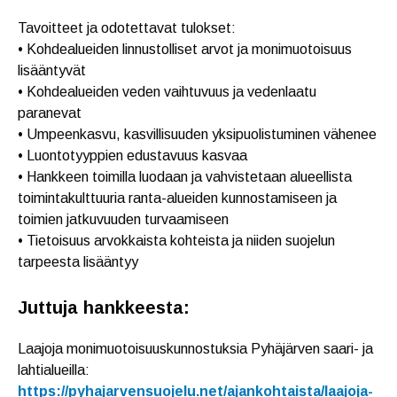
Tavoitteet ja odotettavat tulokset:
• Kohdealueiden linnustolliset arvot ja monimuotoisuus
lisääntyvät
• Kohdealueiden veden vaihtuvuus ja vedenlaatu
paranevat
• Umpeenkasvu, kasvillisuuden yksipuolistuminen vähenee
• Luontotyyppien edustavuus kasvaa
• Hankkeen toimilla luodaan ja vahvistetaan alueellista
toimintakulttuuria ranta-alueiden kunnostamiseen ja
toimien jatkuvuuden turvaamiseen
• Tietoisuus arvokkaista kohteista ja niiden suojelun
tarpeesta lisääntyy
Juttuja hankkeesta:
Laajoja monimuotoisuuskunnostuksia Pyhäjärven saari- ja
lahtialueilla:
https://pyhajarvensuojelu.net/ajankohtaista/laajoja-