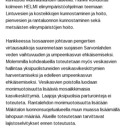
kolmeen HELMI elinympäristöohjelman teemaan:
Lintuvesien ja kosteikkojen kunnostaminen ja hoito,
pienvesien ja rantaluonnon kunnostaminen sekä
metsäisten elinympäristöjen hoito.
Hankkeessa Isosaareen johtavan pengertien
virtausaukkoja suurennetaan suojaisen Sarvonlahden
veden vaihtuvuuden ja umpeenkasvun ehkäisemiseksi.
Molemmilla kohdealueilla toteutetaan myös vesikasvien
hallintaa yksipuolistuneiden vesikasvikeskittymien
harventamiseksi ja edelleen umpeenkasvun
ehkäisemiseksi. Vesikasvien poistolla luodaan
monimuotoisuutta lisääviä mosaiikkimaisia
kasvikeskittymiä. Laajoja yksipuolisia parturointeja ei
toteuteta. Rantalehdon monimuotoisuutta lisätään
Mäkitalon luonnonsuojelualueella muun muassa lisäämällä
lahopuun määrää. Alueille toteutetaan tarvittavat
lajistoselvitykset ennen toteutusta.