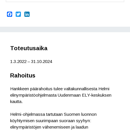
F
T
L
a
w
i
c
i
n
e
t
k
b
t
e
o
e
d
o
r
I
Toteutusaika
k
n
1.3.2022 – 31.10.2024
Rahoitus
Hankkeen päärahoitus tulee valtakunnallisesta Helmi
elinympäristöohjelmasta Uudenmaan ELY-keskuksen
kautta.
Helmi-ohjelmassa tartutaan Suomen luonnon
köyhtymisen suurimpaan suoraan syyhyn:
elinympäristöjen vähenemiseen ja laadun