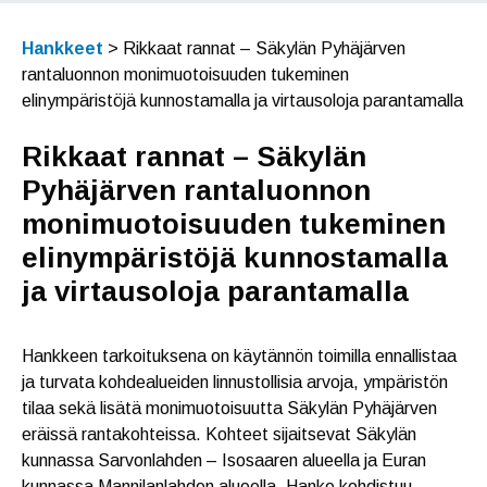
Hankkeet
>
Rikkaat rannat – Säkylän Pyhäjärven
rantaluonnon monimuotoisuuden tukeminen
elinympäristöjä kunnostamalla ja virtausoloja parantamalla
Rikkaat rannat – Säkylän
Pyhäjärven rantaluonnon
monimuotoisuuden tukeminen
elinympäristöjä kunnostamalla
ja virtausoloja parantamalla
Hankkeen tarkoituksena on käytännön toimilla ennallistaa
ja turvata kohdealueiden linnustollisia arvoja, ympäristön
tilaa sekä lisätä monimuotoisuutta Säkylän Pyhäjärven
eräissä rantakohteissa. Kohteet sijaitsevat Säkylän
kunnassa Sarvonlahden – Isosaaren alueella ja Euran
kunnassa Mannilanlahden alueella. Hanke kohdistuu