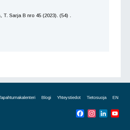
 T. Sarja B nro 45 (2023). (54) .
Tapahtumakalenteri
Blogi
Yhteystiedot
Tietosuoja
EN
Facebook
Instagram
LinkedIn
YouT