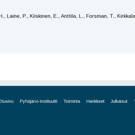
aine, P., Kiiskinen, E., Anttila, L., Forsman, T., Kirkkala,
Etusivu
Pyhäjärvi-instituutti
Toiminta
Hankkeet
Julkaisut