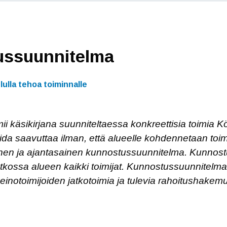
ussuunnitelma
ulla tehoa toiminnalle
 käsikirjana suunniteltaessa konkreettisia toimia Kö
oida saavuttaa ilman, että alueelle kohdennetaan toi
ainen ja ajantasainen kunnostussuunnitelma. Kunnost
atkossa alueen kaikki toimijat. Kunnostussuunnitelm
einotoimijoiden jatkotoimia ja tulevia rahoitushakemu