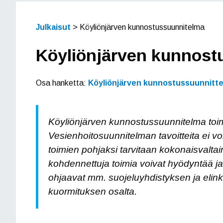
Julkaisut
>
Köyliönjärven kunnostussuunnitelma
Köyliönjärven kunnost
Osa hanketta:
Köyliönjärven kunnostussuunnittel
Köyliönjärven kunnostussuunnitelma toimii
Vesienhoitosuunnitelman tavoitteita ei v
toimien pohjaksi tarvitaan kokonaisvalt
kohdennettuja toimia voivat hyödyntää j
ohjaavat mm. suojeluyhdistyksen ja elink
kuormituksen osalta.