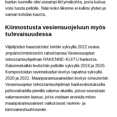
kuidun tuonnille olisi useampi liittymäkohta, josta kuitua
voisi tuoda pellolle. Näin koko liikenne ei kulkisi yhden ja
saman kohdan kautta.
Kiinnostusta vesiensuojeluun myös
tulevaisuudessa
Viljelijöiden haastattelut tehtiin syksyllä 2022 osana
ympäristöministeriön rahoittamaa Vesiensuojelun
tehostamisohjelman RAKENNE-KUITU hanketta.
Rakennekalkki levitettiin pelloille syksyllä 2019 ja 2020.
Kompostoidun ravinnekuidun levitys tapahtui syksyllä
2020 ja 2021. Maanparannusaineiden levitys toteutettiin
Vesiensuojelun tehostamisohjelman hankerahoituksella
peltovaltaisilla pienillä valuma-alueilla, joissa seurataan
valumavesien laatua, jotta voidaan arvioida miten
maanparannusaineet vaikuttavat ravinne- ja
kiintoaineshuuhtoumiin.