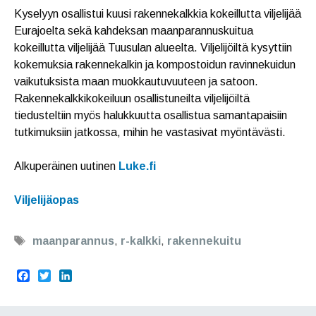
Kyselyyn osallistui kuusi rakennekalkkia kokeillutta viljelijää
Eurajoelta sekä kahdeksan maanparannuskuitua
kokeillutta viljelijää Tuusulan alueelta. Viljelijöiltä kysyttiin
kokemuksia rakennekalkin ja kompostoidun ravinnekuidun
vaikutuksista maan muokkautuvuuteen ja satoon.
Rakennekalkkikokeiluun osallistuneilta viljelijöiltä
tiedusteltiin myös halukkuutta osallistua samantapaisiin
tutkimuksiin jatkossa, mihin he vastasivat myöntävästi.
Alkuperäinen uutinen
Luke.fi
Viljelijäopas
Avainsanat
maanparannus
,
r-kalkki
,
rakennekuitu
F
T
L
a
w
i
c
i
n
e
t
k