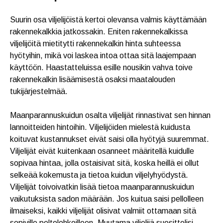
Suurin osa viljelijöistä kertoi olevansa valmis käyttämään
rakennekalkkia jatkossakin. Eniten rakennekalkissa
viljelijöitä mietitytti rakennekalkin hinta suhteessa
hyötyihin, mikä voi laskea intoa ottaa sitä laajempaan
käyttöön. Haastatteluissa esille nousikin vahva toive
rakennekalkin lisäämisestä osaksi maatalouden
tukijärjestelmää.
Maanparannuskuidun osalta viljelijät rinnastivat sen hinnan
lannoitteiden hintoihin. Viljelijöiden mielestä kuidusta
koituvat kustannukset eivät saisi olla hyötyjä suuremmat.
Viljelijät eivät kuitenkaan osanneet määritellä kuidulle
sopivaa hintaa, jolla ostaisivat sitä, koska heillä ei ollut
selkeää kokemusta ja tietoa kuidun viljelyhyödystä.
Viljelijät toivoivatkin lisää tietoa maanparannuskuidun
vaikutuksista sadon määrään. Jos kuitua saisi pellolleen
ilmaiseksi, kaikki viljelijät olisivat valmiit ottamaan sitä
sopiville peltolohkoilleen. Muutama viljelijä suosittelisi