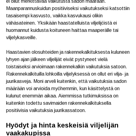
ei ollut merkittävää vaikutusta sadon määrään.
Maanparannuskuidun positiiviseksi vaikutukseksi katsottiin
tasaisempi kasvusto, vaikka kasvukausi olikin
vähäsateinen. Yksikään haastatelluista viljelijöistä ei
huomannut kuidusta koituneen haittaa maaperälle tai
viljelykasveille.
Haastavien olosuhteiden ja rakennekalkituksesta kuluneen
lyhyen ajan jälkeen viljelijät eivät pystyneet vielä
toistaiseksi arvioimaan rakennekalkin vaikutuksia satoon.
Rakennekalkituilla lohkoilla viljelyksessä on ollut eri vilja- ja
juurikasveja. Moni arveli kuitenkin, että vaikutuksia sadon
määrään voi arvioida myöhemmin, kun käsittelystä on
kulunut enemmän aikaa. Aiemmissa tutkimuksissa on
kuitenkin todettu savimaiden rakennekalkituksella
positiivisia vaikutuksia juurikassatoon.
Hyödyt ja hinta keskeisiä viljelijän
vaakakupissa