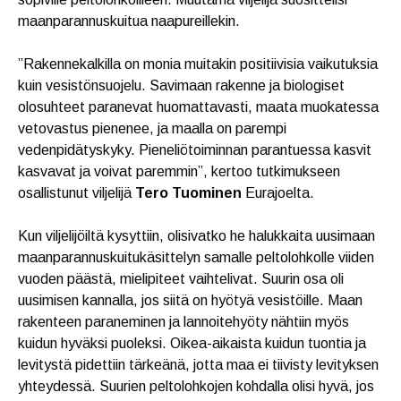
maanparannuskuitua naapureillekin.
”Rakennekalkilla on monia muitakin positiivisia vaikutuksia
kuin vesistönsuojelu. Savimaan rakenne ja biologiset
olosuhteet paranevat huomattavasti, maata muokatessa
vetovastus pienenee, ja maalla on parempi
vedenpidätyskyky. Pieneliötoiminnan parantuessa kasvit
kasvavat ja voivat paremmin”, kertoo tutkimukseen
osallistunut viljelijä
Tero Tuominen
Eurajoelta.
Kun viljelijöiltä kysyttiin, olisivatko he halukkaita uusimaan
maanparannuskuitukäsittelyn samalle peltolohkolle viiden
vuoden päästä, mielipiteet vaihtelivat. Suurin osa oli
uusimisen kannalla, jos siitä on hyötyä vesistöille. Maan
rakenteen paraneminen ja lannoitehyöty nähtiin myös
kuidun hyväksi puoleksi. Oikea-aikaista kuidun tuontia ja
levitystä pidettiin tärkeänä, jotta maa ei tiivisty levityksen
yhteydessä. Suurien peltolohkojen kohdalla olisi hyvä, jos