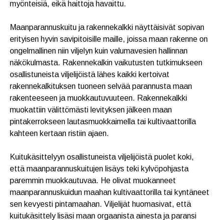
myönteisiä, eikä haittoja havaittu.
Maanparannuskuitu ja rakennekalkki näyttäisivät sopivan
erityisen hyvin savipitoisille maille, joissa maan rakenne on
ongelmallinen niin viljelyn kuin valumavesien hallinnan
näkökulmasta. Rakennekalkin vaikutusten tutkimukseen
osallistuneista viljelijöistä lähes kaikki kertoivat
rakennekalkituksen tuoneen selvää parannusta maan
rakenteeseen ja muokkautuvuuteen. Rakennekalkki
muokattiin välittömästi levityksen jälkeen maan
pintakerrokseen lautasmuokkaimella tai kultivaattorilla
kahteen kertaan ristiin ajaen.
Kuitukäsittelyyn osallistuneista viljelijöistä puolet koki,
että maanparannuskuitujen lisäys teki kylvöpohjasta
paremmin muokkautuvaa. He olivat muokanneet
maanparannuskuidun maahan kultivaattorilla tai kyntäneet
sen kevyesti pintamaahan. Viljelijät huomasivat, että
kuitukäsittely lisäsi maan orgaanista ainesta ja paransi