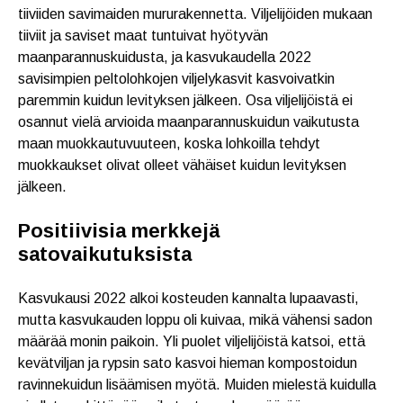
tiiviiden savimaiden mururakennetta. Viljelijöiden mukaan
tiiviit ja saviset maat tuntuivat hyötyvän
maanparannuskuidusta, ja kasvukaudella 2022
savisimpien peltolohkojen viljelykasvit kasvoivatkin
paremmin kuidun levityksen jälkeen. Osa viljelijöistä ei
osannut vielä arvioida maanparannuskuidun vaikutusta
maan muokkautuvuuteen, koska lohkoilla tehdyt
muokkaukset olivat olleet vähäiset kuidun levityksen
jälkeen.
Positiivisia merkkejä
satovaikutuksista
Kasvukausi 2022 alkoi kosteuden kannalta lupaavasti,
mutta kasvukauden loppu oli kuivaa, mikä vähensi sadon
määrää monin paikoin. Yli puolet viljelijöistä katsoi, että
kevätviljan ja rypsin sato kasvoi hieman kompostoidun
ravinnekuidun lisäämisen myötä. Muiden mielestä kuidulla