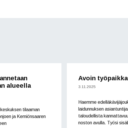
rannetaan
Avoin työpaikka
n alueella
3.11.2025
Haemme edelläkävijäjouk
laidunnuksen asiantunti
Y-keskuksen tilaaman
taloudellista kannattavu
onjoen ja Kemiönsaaren
noston avulla. Työsi sis
neen