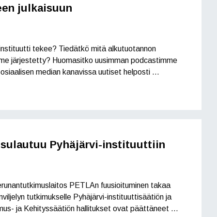
en julkaisuun
instituutti tekee? Tiedätkö mitä alkutuotannon
mme järjestetty? Huomasitko uusimman podcastimme
siaalisen median kanavissa uutiset helposti …
sulautuu Pyhäjärvi-instituuttiin
 Perunantutkimuslaitos PETLAn fuusioituminen takaa
iljelyn tutkimukselle Pyhäjärvi-instituuttisäätiön ja
us- ja Kehityssäätiön hallitukset ovat päättäneet …