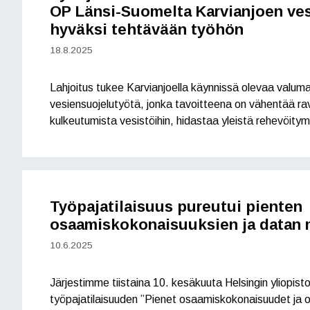
OP Länsi-Suomelta Karvianjoen ve
hyväksi tehtävään työhön
18.8.2025
Lahjoitus tukee Karvianjoella käynnissä olevaa valuma
vesiensuojelutyötä, jonka tavoitteena on vähentää rav
kulkeutumista vesistöihin, hidastaa yleistä rehevöitym
Työpajatilaisuus pureutui pienten
osaamiskokonaisuuksien ja datan 
10.6.2025
Järjestimme tiistaina 10. kesäkuuta Helsingin yliopis
työpajatilaisuuden ”Pienet osaamiskokonaisuudet ja