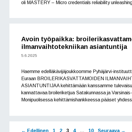
oli MASTERY – Micro credentials reliability unleashin
Avoin työpaikka: broilerikasvatta
ilmanvaihtotekniikan asiantuntija
5.6.2025
Haemme edelläkävijäjoukkoomme Pyhäjärvi-instituutt
Euraan BROILERIKASVATTAMOIDEN ILMANVAI
ASIANTUNTIJAA kehittämään kanssamme tulevaisuud
kannattavaa broileriketjua Satakunnassa ja Varsinai
Monipuolisessa kehittämishankkeessa pääset yhdes
Sivu
Sivu
Sivu
Sivu
Sivu
←
Edellinen
1
2
3
4
…
10
Seuraava
→