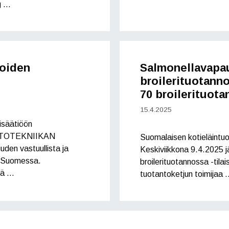
g …
moiden
Salmonellavapa
broilerituotanno
70 broilerituota
15.4.2025
isäätiöön
HTOTEKNIIKAN
Suomalaisen kotieläintu
en vastuullista ja
Keskiviikkona 9.4.2025 
s-Suomessa.
broilerituotannossa -tilai
sä …
tuotantoketjun toimijaa 