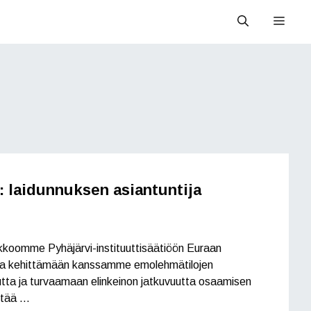
Valik
: laidunnuksen asiantuntija
koomme Pyhäjärvi-instituuttisäätiöön Euraan
jaa kehittämään kanssamme emolehmätilojen
utta ja turvaamaan elinkeinon jatkuvuutta osaamisen
ältää …