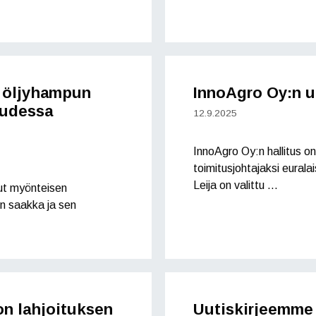
a öljyhampun
InnoAgro Oy:n uu
uudessa
12.9.2025
InnoAgro Oy:n hallitus o
toimitusjohtajaksi eurala
Leija on valittu …
nut myönteisen
n saakka ja sen
ron lahjoituksen
Uutiskirjeemme