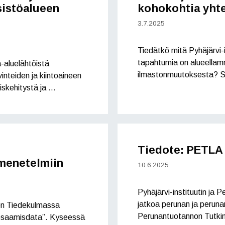
sistöalueen
kohokohtia yhte
3.7.2025
Tiedätkö mitä Pyhäjärvi-
tapahtumia on alueella
-aluelähtöistä
ilmastonmuutoksesta? So
inteiden ja kiintoaineen
iskehitystä ja …
Tiedote: PETLA 
menetelmiin
10.6.2025
Pyhäjärvi-instituutin ja
jatkoa perunan ja perunanv
ton Tiedekulmassa
Perunantuotannon Tutkim
 osaamisdata”. Kyseessä