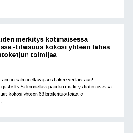
uden merkitys kotimaisessa
ssa -tilaisuus kokosi yhteen lähes
ntoketjun toimijaa
otannon salmonellavapaus hakee vertaistaan!
järjestetty Salmonellavapauden merkitys kotimaisessa
suus kokosi yhteen 68 broilerituottajaa ja
…